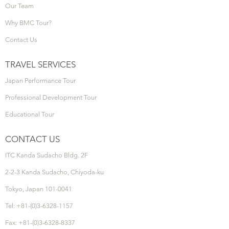
Our Team
Why BMC Tour?
Contact Us
TRAVEL SERVICES
Japan Performance Tour
Professional Development Tour
Educational Tour
CONTACT US
ITC Kanda Sudacho Bldg. 2F
2-2-3 Kanda Sudacho, Chiyoda-ku
Tokyo, Japan 101-0041
Tel: +81-(0)3-6328-1157
Fax: +81-(0)3-6328-8337